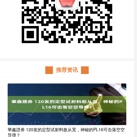
推荐资讯
華鑫證券 120发的定型试射料敌从宽，神秘的PL16可击落空空
导弹？