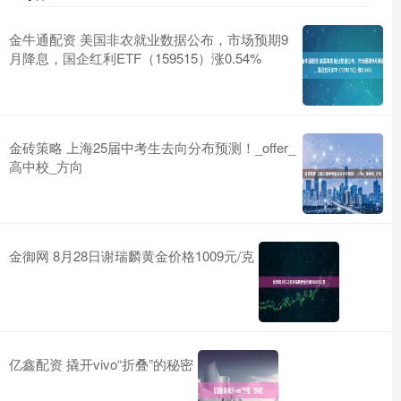
金牛通配资 美国非农就业数据公布，市场预期9
月降息，国企红利ETF（159515）涨0.54%
金砖策略 上海25届中考生去向分布预测！_offer_
高中校_方向
金御网 8月28日谢瑞麟黄金价格1009元/克
亿鑫配资 撬开vivo“折叠”的秘密