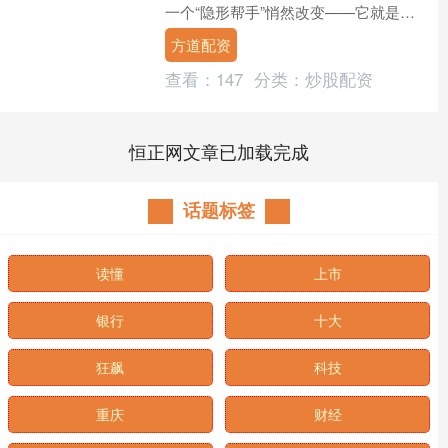
一个“隐形帮手”悄然改变——它就是
RFID标签。从我们每天收的快递，到逛
方道配资
的商场、图书馆，甚至看....
查看：
147
分类：
炒股配资
恒正网文章已加载完成
话题标签
读懂
上市
银行
十大
狂飙
科技
重庆
财经