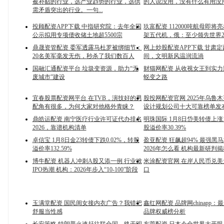
被补贴的行业，选产业趋势的行业，选供
的人说没用，没有什么有用没
需矛盾突出的行业。一句...
投顾配资APP下载 中指研究院：去年全国
玖富配资 112000吨航母即将
公示拟用专项债收储土地超5500宗
架五代机，俄：至少领先世界2
鼎晟资管配资 委军透露马杜罗被绑细节：
网上炒股配资APP下载 甘肃
20名美军毫发无伤，秒杀了我们数百人
间，文明新风温润流淌
国融汇通配资平台 垃圾变资源，助力“无
财猫网配资 从收视女王到实
废城市”建设
蜕变之路
宜春股票配资网平台 在TVB，演技好的男
股投网配资官网 2025年乌鲁
配角有很多，为何大家对他格外青睐？
设计规划公司十大可靠榜单发
鼎皓运配资 南宁医疗行业许可证代办排名
明珠国际 1月8日岱美转债上涨1
2026，靠谱机构清单
股溢价率30.39%
卓信宝 1月8日金23转债下跌0.02%，转股
盈亚配资 狂飙超94% 最强黑
溢价率132.59%
2026年怎么看 机构最新研判
博牛配资 机器人冲刺A股又添一例 行业掀
米涂配资官网 在岸人民币兑美元
IPO热潮 机构：2026年步入“10-100”阶段
口
玉满堂配资 国民闺女接内衣广告？我错把
鑫红网配资 品牌网chinapp
舒服当性感
品牌权威榜分析