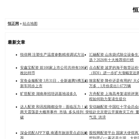
恒
恒正网
»
站点地图
最新文章
悦倍网 注塑生产温度参数精准调试方法
汇融配资 山东袋式除尘设备
选？2026年十大推荐排行榜
安鑫宝配资 前100家上市公司共持有106万
点点配资 波罗的海干散货运价
枚比特币
（BDI）进一步扩大涨幅至近
宣鱼金服配资 3月31日，全新速腾S携五款
致富配资 降价还是有用的! 大
新车同步上市
万多，1月份卖出1.67万辆
旷世配资 湖南单招培训基地读多久
方舟配资 上海高考复读班评
程如何助力复读生提分
达人配资 和讯投顾都业华：面临压力！这
安信融配资 中国红十字会总
两天震荡是大概率事件_市场_多头排列_突
组赴北京密云开展救灾工作_董
破
气流_洪涝
深金优配APP下载 南通市旅游景点必玩推
股投网配资平台 国家大使馆
荐
想到恶心一幕还是出现，大批