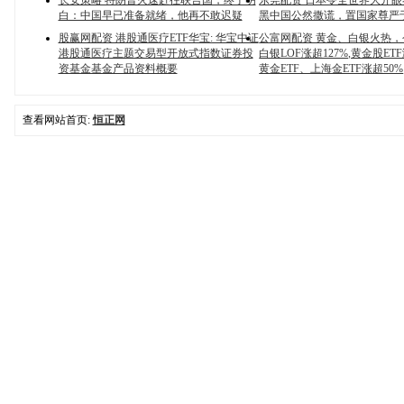
长安策略 特朗普火速赶往联合国，终于明
东莞配资 日本令全世界大开
白：中国早已准备就绪，他再不敢迟疑
黑中国公然撒谎，置国家尊严
股赢网配资 港股通医疗ETF华宝: 华宝中证
公富网配资 黄金、白银火热
港股通医疗主题交易型开放式指数证券投
白银LOF涨超127%,黄金股ET
资基金基金产品资料概要
黄金ETF、上海金ETF涨超50%
查看网站首页:
恒正网