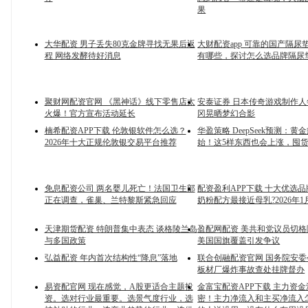
果
大华配资 男子丢失80克金牌寻找无果后返
大财配资app 可靠的国产隔尿
程 网络发酵待好消息
有哪些，探讨怎么选品牌隔尿
聚财网配资官网 《黑神话》线下零售店太
安泰证券 日本传奇游戏制作人
火爆！官方宣布活动延长
冈晃晒梦幻合影
楠希配资APP下载 伦敦银软件怎么选？
华盈策略 DeepSeek预测：
2026年十大正规伦敦银交易平台推荐
始！这5样东西也会上涨，囤
免息配资公司 两名婴儿死亡！法国卫生部
配资盈利APP下载 十大优选
正在调查，雀巢、兰特黎斯紧急回应
奶粉配方最接近母乳?2026年1
天津期货配资 特朗普集中表态 谈格陵兰岛
盈配网配资 美共和党议员切
与多国政策
美国国旗覆盖引发争议
弘益配资 年内首次结构性“降息”落地
联合创融配资官网 国务院安
板材厂爆炸事故查处挂牌督办
易资配官网 现在感觉，A股更适合主题投
金富宝配资APP下载 主力资
资。选对行业最重要。选景气度行业，选
密！主力净流入和主买净流入