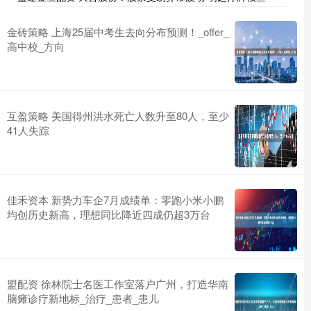
金砖策略 上海25届中考生去向分布预测！_offer_
高中校_方向
互盈策略 美国得州洪水死亡人数升至80人，至少
41人失踪
佳禾资本 新势力车企7月成绩单：零跑小米小鹏
均创历史新高，理想同比降近四成仍超3万台
盟配资 徐林院士名医工作室落户广州，打造华南
脑瘫诊疗新地标_治疗_患者_患儿