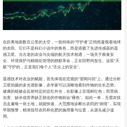
在距离地面数百公里的太空，一批特殊的“守护者”正悄然凝视着地球
的农田。它们不是科幻小说中的角色，而是搭载了先进传感器的遥
感卫星。当古老的农业与尖端的航天技术相遇，一场关于粮食安
全、环境保护与精细化管理的静默革命，正在田野间发生。这双“天
眼”守护的，正是我们每个人“舌尖上的安全”。
遥感技术对农业的赋能，首先体现在宏观的“望闻问切”上。通过分析
卫星拍摄的多光谱影像，农学家可以清晰地看到作物的生长态势。
健康的植被会反射特定的近红外光，在影像上呈现鲜红色；而受病
虫害、缺水或营养缺乏胁迫的作物则会“褪色”。如此一来，无需农技
员走遍每一块土地，就能快速、大范围地诊断出农田的“病情”，实现
早期预警，精准指导农药和化肥的施用量与位置，从源头减少滥
用。