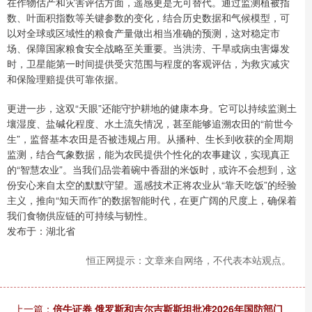
在作物估产和灾害评估方面，遥感更是无可替代。通过监测植被指
数、叶面积指数等关键参数的变化，结合历史数据和气候模型，可
以对全球或区域性的粮食产量做出相当准确的预测，这对稳定市
场、保障国家粮食安全战略至关重要。当洪涝、干旱或病虫害爆发
时，卫星能第一时间提供受灾范围与程度的客观评估，为救灾减灾
和保险理赔提供可靠依据。
更进一步，这双“天眼”还能守护耕地的健康本身。它可以持续监测土
壤湿度、盐碱化程度、水土流失情况，甚至能够追溯农田的“前世今
生”，监督基本农田是否被违规占用。从播种、生长到收获的全周期
监测，结合气象数据，能为农民提供个性化的农事建议，实现真正
的“智慧农业”。当我们品尝着碗中香甜的米饭时，或许不会想到，这
份安心来自太空的默默守望。遥感技术正将农业从“靠天吃饭”的经验
主义，推向“知天而作”的数据智能时代，在更广阔的尺度上，确保着
我们食物供应链的可持续与韧性。
发布于：湖北省
恒正网提示：文章来自网络，不代表本站观点。
上一篇：
倍牛证券 俄罗斯和吉尔吉斯斯坦批准2026年国防部门