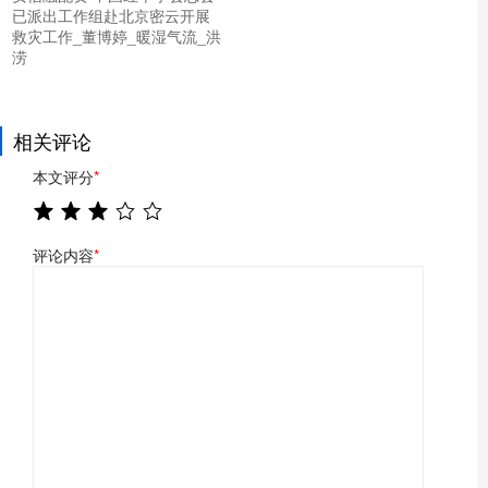
已派出工作组赴北京密云开展
救灾工作_董博婷_暖湿气流_洪
涝
相关评论
本文评分
*
评论内容
*