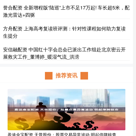
誉合配资 全新增程版“陆巡”上市不足17万起! 车长超5米，配
激光雷达+四驱
方舟配资 上海高考复读班评测：针对性课程如何助力复读
生提分
安信融配资 中国红十字会总会已派出工作组赴北京密云开
展救灾工作_董博婷_暖湿气流_洪涝
推荐资讯
盈途金宝配资 天普股份：股票交易异常波动 明起停牌核查