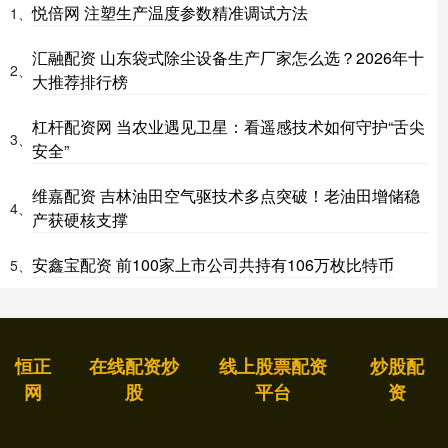
悦倍网 注塑生产温度参数精准调试方法
1、
汇融配资 山东袋式除尘设备生产厂家怎么选？2026年十
2、
大推荐排行榜
杠杆配资网 当农业遇见卫星：看遥感技术如何守护“舌尖
3、
安全”
维嘉配资 吉林油田空气驱技术多点突破！老油田增储稳
4、
产获硬核支撑
安鑫宝配资 前100家上市公司共持有106万枚比特币
5、
恒正
在线配资炒
线上股票配资
炒股配
网
股
平台
资