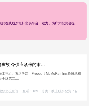
正规的在线股票杠杆交易平台，致力于为广大投资者提
配资坊 全球第二大铜矿发生的事故 令供应紧张的市场雪上加霜
死亡、五名失踪，Freeport-McMoRan Inc.昨日就相
全球第二....
股票怎么配资
查看：
189
分类：
线上股票配资平台