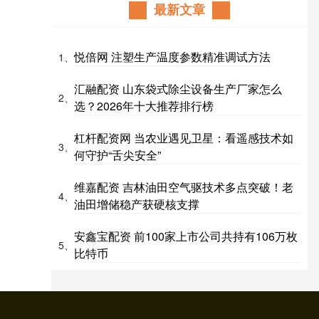
最新文章
悦倍网 注塑生产温度参数精准调试方法
1、
汇融配资 山东袋式除尘设备生产厂家怎么
2、
选？2026年十大推荐排行榜
杠杆配资网 当农业遇见卫星：看遥感技术如
3、
何守护“舌尖安全”
维嘉配资 吉林油田空气驱技术多点突破！老
4、
油田增储稳产获硬核支撑
安鑫宝配资 前100家上市公司共持有106万枚
5、
比特币