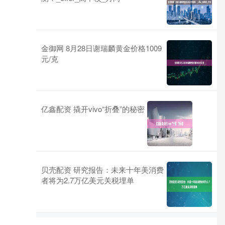
金御网 8月28日谢瑞麟黄金价格1009
元/克
亿鑫配资 撬开vivo“折叠”的秘密
贝壳配资 研究报告：未来十年美消费
者将为2.7万亿美元关税埋单