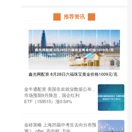
推荐资讯
鑫光网配资 8月28日六福珠宝黄金价格1009元/克
金牛通配资 美国非农就业数据公布，
市场预期9月降息，国企红利
ETF（159515）涨0.54%
金砖策略 上海25届中考生去向分布预
测！_offer_高中校_方向