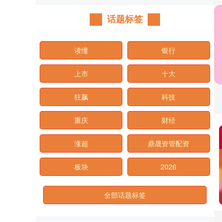
话题标签
读懂
银行
上市
十大
狂飙
科技
重庆
财经
涨超
鼎晟资管配资
板块
2026
全部话题标签