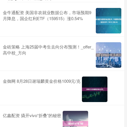
金牛通配资 美国非农就业数据公布，市场预期9
月降息，国企红利ETF（159515）涨0.54%
金砖策略 上海25届中考生去向分布预测！_offer_
高中校_方向
金御网 8月28日谢瑞麟黄金价格1009元/克
亿鑫配资 撬开vivo“折叠”的秘密