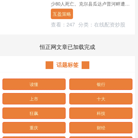
少80人死亡。克尔县瓜达卢普河畔遭洪
水袭击的夏令营营地仍有10名女童和一
互盈策略
名辅导员下落不明。....
查看：
247
分类：
在线配资炒股
恒正网文章已加载完成
话题标签
读懂
银行
上市
十大
狂飙
科技
重庆
财经